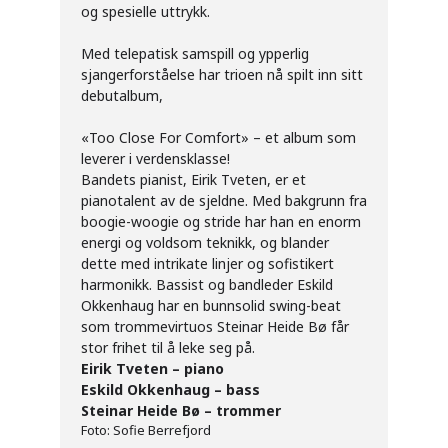
og spesielle uttrykk.
Med telepatisk samspill og ypperlig
sjangerforståelse har trioen nå spilt inn sitt
debutalbum,
«Too Close For Comfort» – et album som
leverer i verdensklasse!
Bandets pianist, Eirik Tveten, er et
pianotalent av de sjeldne. Med bakgrunn fra
boogie-woogie og stride har han en enorm
energi og voldsom teknikk, og blander
dette med intrikate linjer og sofistikert
harmonikk. Bassist og bandleder Eskild
Okkenhaug har en bunnsolid swing-beat
som trommevirtuos Steinar Heide Bø får
stor frihet til å leke seg på.
Eirik Tveten – piano
Eskild Okkenhaug – bass
Steinar Heide Bø – trommer
Foto: Sofie Berrefjord