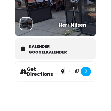
Herr Nilsen
KALENDER
GOOGELKALENDER
Get
Address - Villmow/Storaas/Hegge []
Destination Address - Villm
Directions