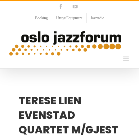
Skip
Facebook
YouTube
to
content
Booking
Utstyr/Equipment
Jazzradio
TERESE LIEN
EVENSTAD
QUARTET M/GJEST