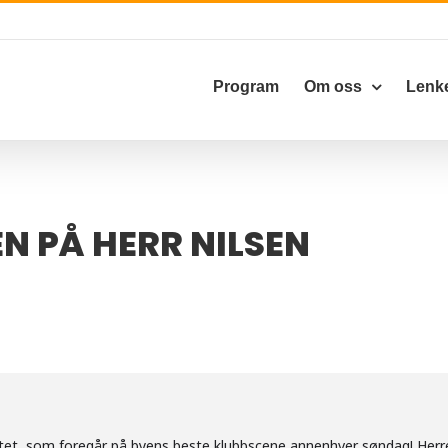
Program
Om oss
Lenk
 PÅ HERR NILSEN
litet, som foregår på byens beste klubbscene annenhver søndag! He