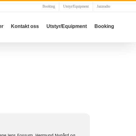
Booking
Utstyr/Equipment
Jazzradio
er
Kontakt oss
Utstyr/Equipment
Booking
rrene Jens Fossum, Hermund Nygård og