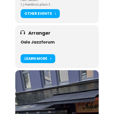
C J Hambros plass 5
OTHER EVENTS
Arrangør
Oslo Jazzforum
LEARN MORE