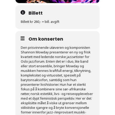
Billett
Billett kr 260,- + bill. avgift
Om konserten
Den prisvinnende utøveren og komponisten
Shannon Mowday presenterer en ny og frisk
kvartett med ledende norske jazzartister for
Oslo jazzforum. Enten det er i duo, lite band
eller stort ensemble, bringer Mowday og
musikken hennes kraftfull energi, tilknytning,
kompleksitet og virtuositet, spesielt på
barytonsaksofon, samtidig som hun
presenterer livshistorier. Hun har et sterkt
fokus på å kombinere sine sør-afrikanske
røtter, norsk estetikk, livs- og reiseopplevelser
med et dypt feministisk perspektiv. Her er det
eksplisitte målet å viske ut grenser mellom
stilistiske sjangre og å bryte konvensjonelle
former innenfor jazz-/improvisert musikk-