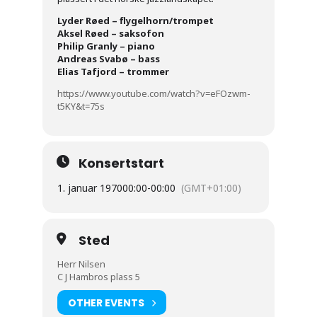
Lyder Røed – flygelhorn/trompet
Aksel Røed – saksofon
Philip Granly – piano
Andreas Svabø – bass
Elias Tafjord – trommer
https://www.youtube.com/watch?v=eFOzwm-
t5KY&t=75s
Konsertstart
1. januar 1970
00:00
-
00:00
(GMT+01:00)
Sted
Herr Nilsen
C J Hambros plass 5
OTHER EVENTS