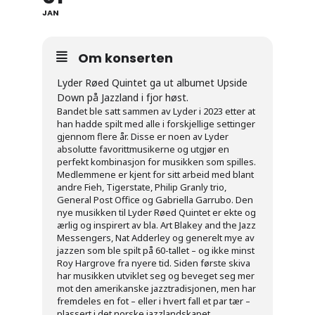
JAN
Om konserten
Lyder Røed Quintet ga ut albumet Upside
Down på Jazzland i fjor høst.
Bandet ble satt sammen av Lyder i 2023 etter at
han hadde spilt med alle i forskjellige settinger
gjennom flere år. Disse er noen av Lyder
absolutte favorittmusikerne og utgjør en
perfekt kombinasjon for musikken som spilles.
Medlemmene er kjent for sitt arbeid med blant
andre Fieh, Tigerstate, Philip Granly trio,
General Post Office og Gabriella Garrubo. Den
nye musikken til Lyder Røed Quintet er ekte og
ærlig og inspirert av bla. Art Blakey and the Jazz
Messengers, Nat Adderley og generelt mye av
jazzen som ble spilt på 60-tallet – og ikke minst
Roy Hargrove fra nyere tid. Siden første skiva
har musikken utviklet seg og beveget seg mer
mot den amerikanske jazztradisjonen, men har
fremdeles en fot – eller i hvert fall et par tær –
plassert i det norske jazzlandskapet.