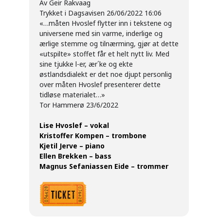
Av Geir Rakvaag
Trykket i Dagsavisen 26/06/2022 16:06
«…måten Hvoslef flytter inn i tekstene og
universene med sin varme, inderlige og
ærlige stemme og tilnærming, gjør at dette
«utspilte» stoffet får et helt nytt liv. Med
sine tjukke l-er, ær´ke og ekte
østlandsdialekt er det noe djupt personlig
over måten Hvoslef presenterer dette
tidløse materialet…»
Tor Hammerø 23/6/2022
Lise Hvoslef – vokal
Kristoffer Kompen – trombone
Kjetil Jerve – piano
Ellen Brekken – bass
Magnus Sefaniassen Eide – trommer