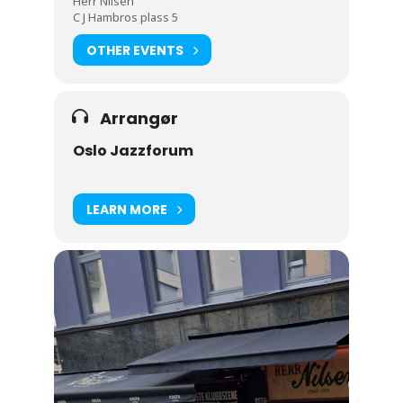
Herr Nilsen
C J Hambros plass 5
OTHER EVENTS
Arrangør
Oslo Jazzforum
LEARN MORE