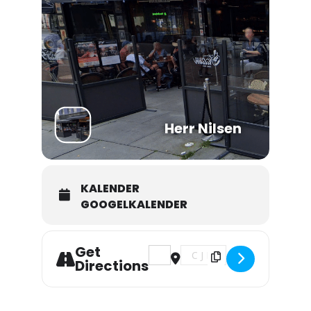
Herr Nilsen
KALENDER
GOOGELKALENDER
Get
Address - Kay Hartvigsen/Odd Riisnæs
Destination Address - Kay Har
Directions