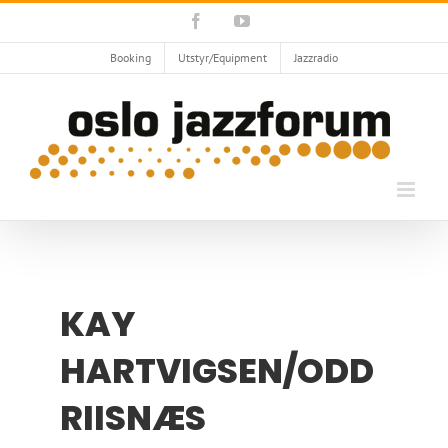
Skip
Facebook
YouTube
to
content
Booking
Utstyr/Equipment
Jazzradio
KAY
HARTVIGSEN/ODD
RIISNÆS