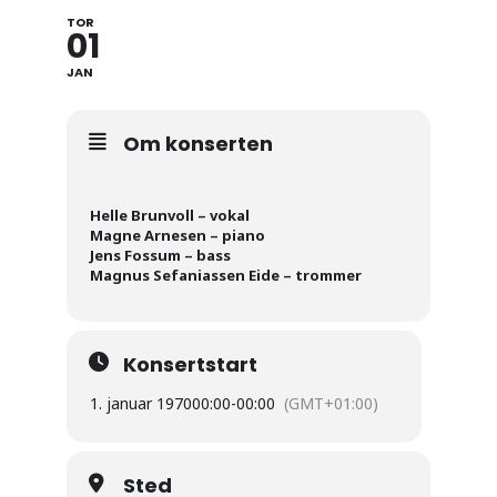
TOR
01
JAN
Om konserten
Helle Brunvoll – vokal
Magne Arnesen – piano
Jens Fossum – bass
Magnus Sefaniassen Eide – trommer
Konsertstart
1. januar 1970
00:00
-
00:00
(GMT+01:00)
Sted