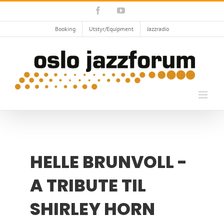
Skip
Facebook
YouTube
to
content
Booking
Utstyr/Equipment
Jazzradio
HELLE BRUNVOLL -
A TRIBUTE TIL
SHIRLEY HORN