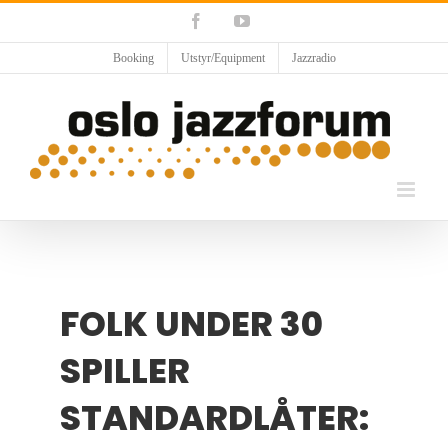
Skip
Facebook
YouTube
to
content
Booking
Utstyr/Equipment
Jazzradio
FOLK UNDER 30
SPILLER
STANDARDLÅTER: