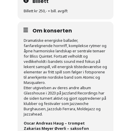
Billett
Billett kr 250,- + bill. avgift
Om konserten
Dramatiske energiske ballader,
fanfarelignende hornriff, komplekse rytmer og
åpne harmoniske landskap er sentrale temaer
for Bliss Quintet. Fortsatt velholdt og
vedlikeholdt i bandets sound med fokus på
lekent samspill, vill energisk tilstedeværelse og
elementer av fritt spill som følger i fotsporene
til anerkjente nordiske band som Atomic og
Masqualero.
Etter utgivelsen av deres andre album
Glasshouse i 2023 på Jazzland Recordings har
de siden turnert aktivt og gjort opptredener på
klubber og festivaler som Jazzwoche
Burghausen, Jazzclub Ferrara, Moldejazz og
Jazzahead.
Oscar Andreas Haug – trompet
Zakarias Meyer Øverli – saksofon