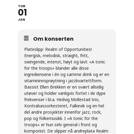
TOR
01
JAN
Om konserten
Plateslipp: Realm of Opportunities!
Energisk, melodisk, straight, fritt,
swingende, intenst, høyt og lavt: «A tonic
for the troops» blander alle disse
ingrediensene i én og samme drink og er en
vitamininnsprøytning i jazzkvartettform.
Bassist Ellen Brekken er en svært allsidig
utøver og holder vanligvis fortet i de dype
frekvenser i bl.a. Hedvig Mollestad trio,
Kontrabassorkesteret, Falkevik og en hel
del andre prosjekter innenfor jazz, rock,
pop og folkemusikk. I «A tonic for the
troops» er hun selv general i front og
komponist. De slipper nå andreplata Realm