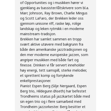
of Opportunities og i musikken hører vi
gjenklang av bassister/låtskrivere som bl.a.
Marc Johnson, Ray Brown, Charlie Mingus
og Scott LaFaro, der Brekken leder oss
gjennom unisone riff, raske løp, rolige
landskap og leken rytmikk i en moderne
mainstream-tradisjon.
Brekken har samlet sammen en tropp
svært aktive utøvere med bakgrunn fra
både den amerikanske jazztradisjonen og
den mer moderne europeiske jazzen, som
angriper musikken med både fart og
finesse. Drinken vi får servert inneholder
høy energi, tett samspill, sterke melodier,
et sprettent komp og forrykende
enkeltprestasjoner.
Pianist Espen Berg (Silje Nergaard, Espen
Berg trio, Hildegunn Øiseth) har befestet
Trondheims status på jazzkartet både med
sin egen trio og i flere samarbeid med
Trondheim jazzorkester. Berg besitter et