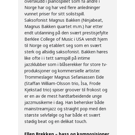
overskudd i pianospillet som få andre i
Norge har og har ved flere anledninger
vunnet priser for sitt solistspill.
Saksofonist Magnus Bakken (Ninjabeat,
Magnus Bakken quartet m.m.) har etter
endt utdanning på den svært prestisjefylte
Berklee College of Music i USA vendt hjem
til Norge og etablert seg som en svært
sterk og allsidig saksofonist. Bakken høres
like ofte i i tett samspill på intime
jazzklubber som i blåserekker for store tv-
produksjoner og kommersielle artister.
Trommeslager Magnus Sefaniassen Eide
(Staffan William-Olsson trio, Ìsa, Frode
Kjekstad trio) spiser groover til frokost og
er en av de mest hardtarbeidende unge
jazzmusikerne i dag. Han behersker både
mainstreamjazz og straight pop med den
største selvfølge og har både et svært
stødig beat og en delikat touch.
Ellen Brekken – bass og komposisjoner