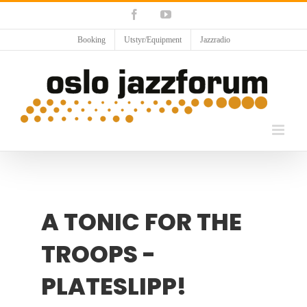
Skip
Facebook
YouTube
to
content
Booking
Utstyr/Equipment
Jazzradio
A TONIC FOR THE
TROOPS -
PLATESLIPP!