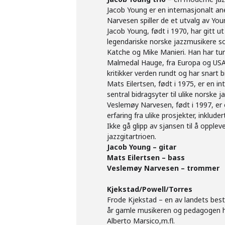
Jacob Young er en internasjonalt a
Narvesen spiller de et utvalg av Yo
Jacob Young, født i 1970, har gitt u
legendariske norske jazzmusikere s
Katche og Mike Manieri. Han har tur
Malmedal Hauge, fra Europa og USA t
kritikker verden rundt og har snart bi
Mats Eilertsen, født i 1975, er en 
sentral bidragsyter til ulike norsk
Veslemøy Narvesen, født i 1997, er
erfaring fra ulike prosjekter, inklud
Ikke gå glipp av sjansen til å opp
jazzgitartrioen.
Jacob Young – gitar
Mats Eilertsen – bass
Veslemøy Narvesen – trommer
Kjekstad/Powell/Torres
Frode Kjekstad – en av landets best
år gamle musikeren og pedagogen ha
Alberto Marsico,m.fl.