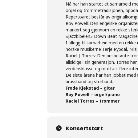
Nå har han startet et samarbeid med 
orgel og trommetradisjonen, oppdater
Repertoaret består av originalkompo
Roy Powell: Den engelske organisten
markert seg gjennom en rekke sterke
«jazzbibelen» Down Beat Magazine 
I tillegg til samarbeid med en rekk
norske musikerne Terje Rypdal, Nils
Raciel J. Torres: Den prisbelønte t
allsidige i sin generasjon. Torres h
verdensklasse og mottatt flere inter
De siste årene har han jobbet med fl
brassband og storband.
Frode Kjekstad – gitar
Roy Powell – orgel/piano
Raciel Torres – trommer
Konsertstart