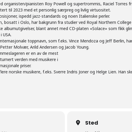
organisten/pianisten Roy Powell og supertrommis, Raciel Torres fra Cu
t til 2023 med et personlig særpreg og livlig virtuositet.
sisjoner, ispedd jazz-standards og noen Italienske perler.
, bosatt i Oslo, har bakgrunn fra studier ved Royal Northern College
 albumutgivelser, blant annet med CD-platen «Solace» som fikk glimr
i USA.
e internasjonale toppnavn, som f.eks. Vince Mendoza og Jeff Berlin, h
 Petter Molvær, Arild Andersen og Jacob Young.
rommeslageren er en av de mest
ar turnert verden med musikere i
nasjonale priser.
ere norske musikere, f.eks. Sverre Indris Joner og Helge Lien. Han sk
Sted