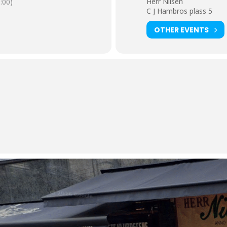
Herr Nilsen
:00)
C J Hambros plass 5
OTHER EVENTS