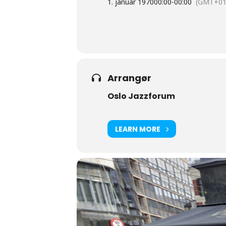
1. januar 1970
00:00
-
00:00
(GMT+01
Arrangør
Oslo Jazzforum
LEARN MORE