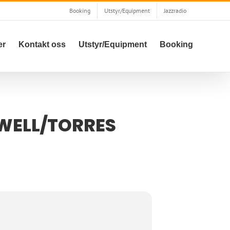
Booking
Utstyr/Equipment
Jazzradio
er
Kontakt oss
Utstyr/Equipment
Booking
OWELL/TORRES