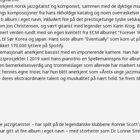
nerkjent norsk jazzgitarist og komponist, sammen med de dyktige mu
ungs komposisjoner fra hans rikholdige katalog og noen overraskelser
t ti album i eget navn, inkludert fire på det prestisjetunge tyske se
om Jon Christensen, og vært gitarist med legender som Karin Krog, B
nert verden rundt med sin egen kvintett fra ECM albumet “Forever You
il Sør Korea og Japan. Hans siste album “Eventually” som kom ut pa
kket 170.000 lyttere på Spotify.
internasjonalt anerkjent bassist med en imponerende karriere. Han har
e jazzprosjekter. I 2019 vant hans pianotrio en Spellemannspris for 
 en bemerkelsesverdig ung trommeslager som allerede har markert s
ert hennes egne trioer, har hun blitt anerkjent som «Årets unge jazzmu
leve deres ekstraordinære talent og musikalitet på nært hold. Se frem
e jazzgitarister – har spilt på de legendariske klubbene Ronnie Scot
r gitt ut fire album i eget navn – med storheter som Dr. Lonnie Smi