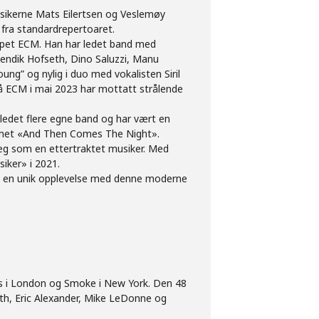
sikerne Mats Eilertsen og Veslemøy
 fra standardrepertoaret.
lskapet ECM. Han har ledet band med
endik Hofseth, Dino Saluzzi, Manu
ng” og nylig i duo med vokalisten Siril
̊ ECM i mai 2023 har mottatt strålende
 ledet flere egne band og har vært en
albumet «And Then Comes The Night».
eg som en ettertraktet musiker. Med
siker» i 2021.
 til en unik opplevelse med denne moderne
t´s i London og Smoke i New York. Den 48
th, Eric Alexander, Mike LeDonne og