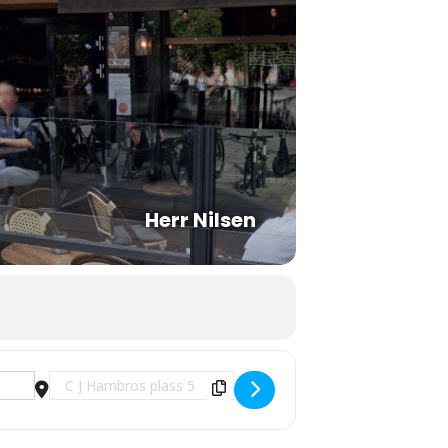
Herr Nilsen
Destination Address - 2 X 3! Jacob Young trio & Kjekstad/Powe